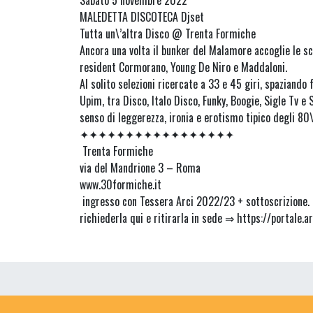
MALEDETTA DISCOTECA Djset
Tutta un\’altra Disco @ Trenta Formiche
Ancora una volta il bunker del Malamore accoglie le sc
resident Cormorano, Young De Niro e Maddaloni.
Al solito selezioni ricercate a 33 e 45 giri, spaziando 
Upim, tra Disco, Italo Disco, Funky, Boogie, Sigle Tv e 
senso di leggerezza, ironia e erotismo tipico degli 80\
✦✦✦✦✦✦✦✦✦✦✦✦✦✦✦✦✦
Trenta Formiche
via del Mandrione 3 – Roma
www.30formiche.it
ingresso con Tessera Arci 2022/23 + sottoscrizione. P
richiederla qui e ritirarla in sede ⇒ https://portale.