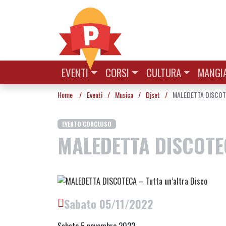
Vai al contenuto
EVENTI
CORSI
CULTURA
MANGIA
Home
/
Eventi
/
Musica
/
Djset
/
MALEDETTA DISCOTEC
EVENTO CONCLUSO
MALEDETTA DISCOTE
Sabato 05/11/2022
Sabato 5 novembre 2022