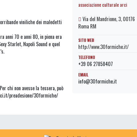
associazione culturale arci
Via del Mandrione, 3, 00176
orribande viniliche dei maledetti
Roma RM
fra anni 70 e anni 80, in piena era
SITO WEB
Sexy Starlet, Napoli Sound e quel
http://www.30formiche.it/
’s.
TELEFONO
+39 06 27858407
EMAIL
info@30formiche.it
er chi non avesse la tessera, può
arci.it/preadesione/30formiche/