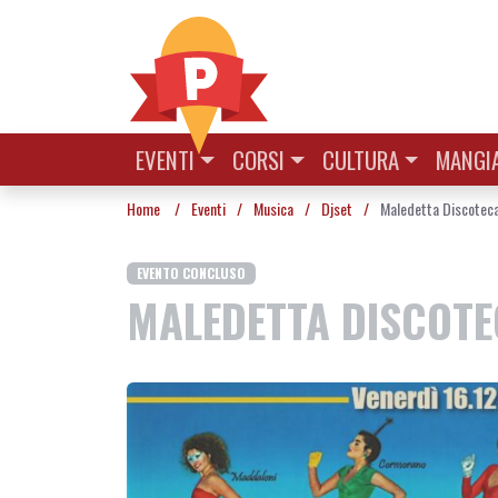
Vai al contenuto
EVENTI
CORSI
CULTURA
MANGIA
Home
/
Eventi
/
Musica
/
Djset
/
Maledetta Discoteca
EVENTO CONCLUSO
MALEDETTA DISCOTE