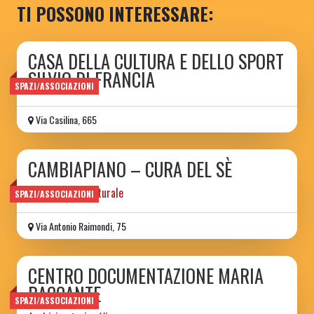
TI POSSONO INTERESSARE:
CASA DELLA CULTURA E DELLO SPORT
SILVIO DI FRANCIA
SPAZI/ASSOCIAZIONI
Via Casilina, 665
CAMBIAPIANO – CURA DEL SÈ
associazione culturale
SPAZI/ASSOCIAZIONI
Via Antonio Raimondi, 75
CENTRO DOCUMENTAZIONE MARIA
BACCANTE
SPAZI/ASSOCIAZIONI