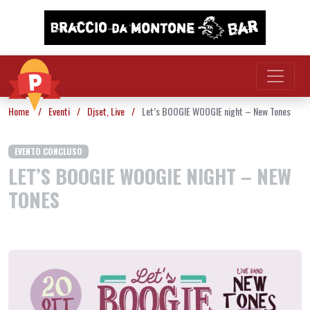
Vai al contenuto
Home
/
Eventi
/
Djset
,
Live
/
Let’s BOOGIE WOOGIE night – New Tones
EVENTO CONCLUSO
LET’S BOOGIE WOOGIE NIGHT – NEW
TONES