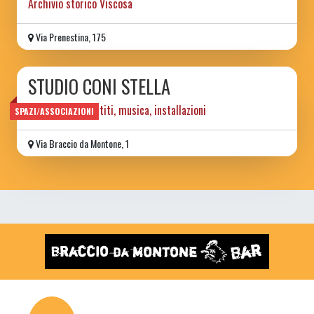
Archivio storico Viscosa
Via Prenestina, 175
STUDIO CONI STELLA
idee, gioielli, vestiti, musica, installazioni
SPAZI/ASSOCIAZIONI
Via Braccio da Montone, 1