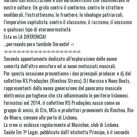
nostre culture. Un grido contro il conforme, contro le strutture
neoliberali, l’estrattivismo, le frontiere, le ideologie patriarcali,
l’imperativo capitalista; contro il classismo, il razzismo, il sessismo
e qualsiasi tipo di eteronormatività
Esta es LA DIFERENCIA!
…perreando pero también llorando! ⤶
♒︎♒︎♒︎♒︎♒︎♒︎♒︎♒︎♒︎♒︎♒︎♒︎♒︎♒︎♒︎♒︎♒︎♒︎
Secondo appuntamento dedicato all’esplorazione delle nuove
sonorità dell’altro emisfero ed ai nuovi meticciati musicali.
Per questa occasione presentiamo i due principali producer e dj del
collettivo RS Produções (Rinchoa Stress), DJ Narciso e Nuno Beats,
rappresentanti della nuova generazione del panorama musicale
elettronico portoghese che sta infiammando le periferie lisbonesi.
Formatosi nel 2014, il collettivo RS Produções nasce come un
gruppo di amici, di DJs, MCs e produttori provenienti da Rinchoa, Rio
de Mouro, comune alle porte di Lisbona.
La crew si esibisce regolarmente al Musicbox, club di Lisbona.
Saú​de Em 1º Lugar, pubblicato dall\’etichetta Prìncipe, è il secondo