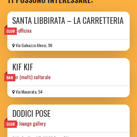
SANTA LIBBIRATA – LA CARRETTERIA
ex-officina
CLUB
Via Galeazzo Alessi, 96
KIF KIF
bar (multi) culturale
BAR
Via Macerata, 54
DODICI POSE
art lounge gallery
CLUB