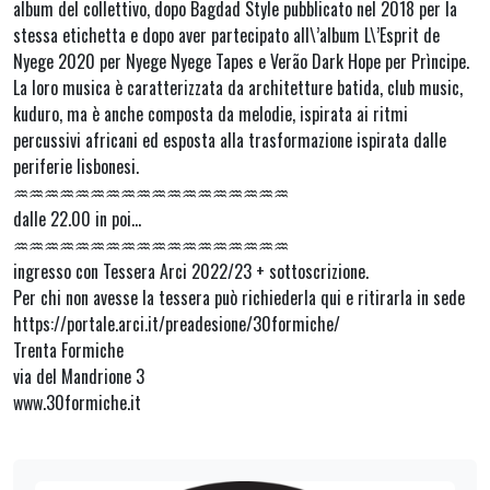
album del collettivo, dopo Bagdad Style pubblicato nel 2018 per la
stessa etichetta e dopo aver partecipato all\’album L\’Esprit de
Nyege 2020 per Nyege Nyege Tapes e Ver​ã​o Dark Hope per Prìncipe.
La loro musica è caratterizzata da architetture batida, club music,
kuduro, ma è anche composta da melodie, ispirata ai ritmi
percussivi africani ed esposta alla trasformazione ispirata dalle
periferie lisbonesi.
♒︎♒︎♒︎♒︎♒︎♒︎♒︎♒︎♒︎♒︎♒︎♒︎♒︎♒︎♒︎♒︎♒︎♒︎
dalle 22.00 in poi…
♒︎♒︎♒︎♒︎♒︎♒︎♒︎♒︎♒︎♒︎♒︎♒︎♒︎♒︎♒︎♒︎♒︎♒︎
ingresso con Tessera Arci 2022/23 + sottoscrizione.
Per chi non avesse la tessera può richiederla qui e ritirarla in sede
https://portale.arci.it/preadesione/30formiche/
Trenta Formiche
via del Mandrione 3
www.30formiche.it