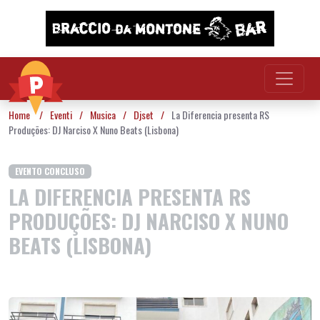
Vai al contenuto
Home
/
Eventi
/
Musica
/
Djset
/
La Diferencia presenta RS
Produções: DJ Narciso X Nuno Beats (Lisbona)
EVENTO CONCLUSO
LA DIFERENCIA PRESENTA RS
PRODUÇÕES: DJ NARCISO X NUNO
BEATS (LISBONA)