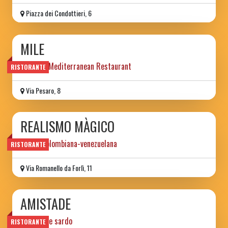
Piazza dei Condottieri, 6
MILE
Creative Mediterranean Restaurant
RISTORANTE
Via Pesaro, 8
REALISMO MÀGICO
cucina colombiana-venezuelana
RISTORANTE
Via Romanello da Forlì, 11
AMISTADE
ristorante sardo
RISTORANTE