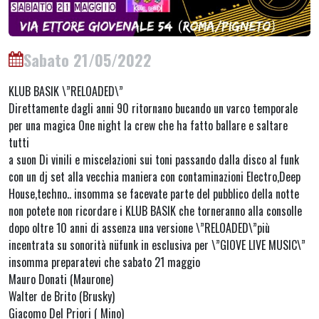
Sabato 21/05/2022
KLUB BASIK \”RELOADED\”
Direttamente dagli anni 90 ritornano bucando un varco temporale
per una magica One night la crew che ha fatto ballare e saltare
tutti
a suon Di vinili e miscelazioni sui toni passando dalla disco al funk
con un dj set alla vecchia maniera con contaminazioni Electro,Deep
House,techno.. insomma se facevate parte del pubblico della notte
non potete non ricordare i KLUB BASIK che torneranno alla consolle
dopo oltre 10 anni di assenza una versione \”RELOADED\”più
incentrata su sonorità nüfunk in esclusiva per \”GIOVE LIVE MUSIC\”
insomma preparatevi che sabato 21 maggio
Mauro Donati (Maurone)
Walter de Brito (Brusky)
Giacomo Del Priori ( Mino)