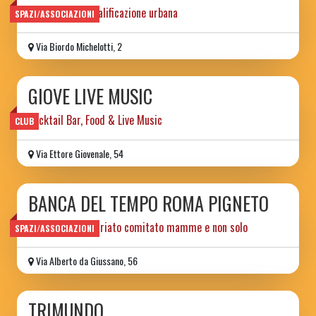
progetto di riqualificazione urbana
SPAZI/ASSOCIAZIONI
Via Biordo Michelotti, 2
GIOVE LIVE MUSIC
Cocktail Bar, Food & Live Music
CLUB
Via Ettore Giovenale, 54
BANCA DEL TEMPO ROMA PIGNETO
ass.ne di volontariato comitato mamme e non solo
SPAZI/ASSOCIAZIONI
Via Alberto da Giussano, 56
TRIMUNDO