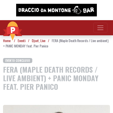
Vai al contenuto
Home
/
Eventi
/
Djset
,
Live
/
FERA (Maple Death Records / Live ambient)
+ PANIC MONDAY feat. Pier Panico
EVENTO CONCLUSO
FERA (MAPLE DEATH RECORDS /
LIVE AMBIENT) + PANIC MONDAY
FEAT. PIER PANICO