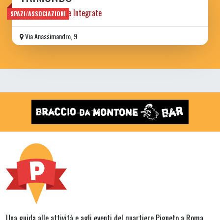
Centro Discipline Integrate
SPAZI/ASSOCIAZIONI
Via Anassimandro, 9
Una guida alle attività e agli eventi del quartiere Pigneto a Roma.