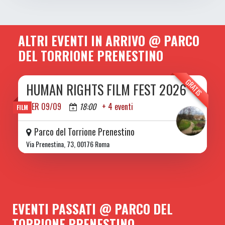
ALTRI EVENTI IN ARRIVO @ PARCO
DEL TORRIONE PRENESTINO
GRATIS
HUMAN RIGHTS FILM FEST 2026
DA MER 09/09 A DOM 13/09 2026
MER 09/09
18:00
+ 4 eventi
FILM
Parco del Torrione Prenestino
Via Prenestina, 73, 00176 Roma
EVENTI PASSATI @ PARCO DEL
TORRIONE PRENESTINO