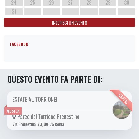
24
25
26
27
28
29
30
31
INSERISCI UN EVENTO
FACEBOOK
QUESTO EVENTO FA PARTE DI:
GRATIS
ESTATE AL TORRIONE!
DA LUN 10/07 A SAB 16/09 2023
MUSICA
Parco del Torrione Prenestino
Via Prenestina, 73, 00176 Roma