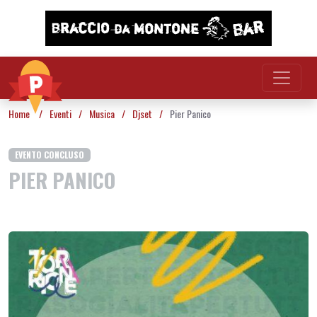
Vai al contenuto
Home
/
Eventi
/
Musica
/
Djset
/
Pier Panico
EVENTO CONCLUSO
PIER PANICO