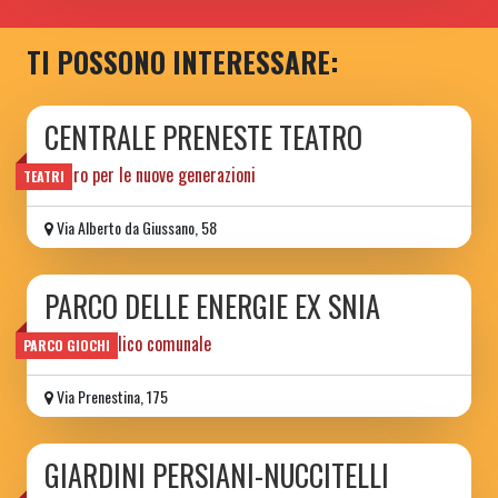
TI POSSONO INTERESSARE:
CENTRALE PRENESTE TEATRO
teatro per le nuove generazioni
TEATRI
Via Alberto da Giussano, 58
PARCO DELLE ENERGIE EX SNIA
parco pubblico comunale
PARCO GIOCHI
Via Prenestina, 175
GIARDINI PERSIANI-NUCCITELLI