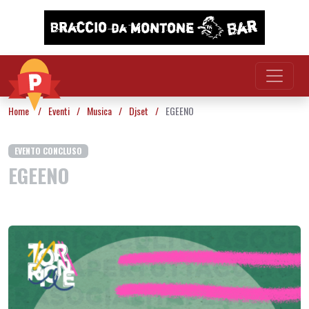
Vai al contenuto
Home
/
Eventi
/
Musica
/
Djset
/
EGEENO
EVENTO CONCLUSO
EGEENO