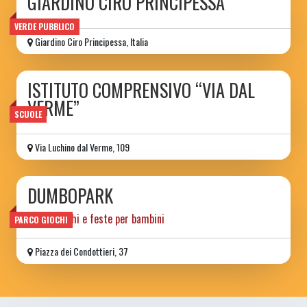
GIARDINO CIRO PRINCIPESSA
VERDE PUBBLICO
Giardino Ciro Principessa, Italia
ISTITUTO COMPRENSIVO “VIA DAL
VERME”
SCUOLE
Via Luchino dal Verme, 109
DUMBOPARK
parco giochi e feste per bambini
PARCO GIOCHI
Piazza dei Condottieri, 37