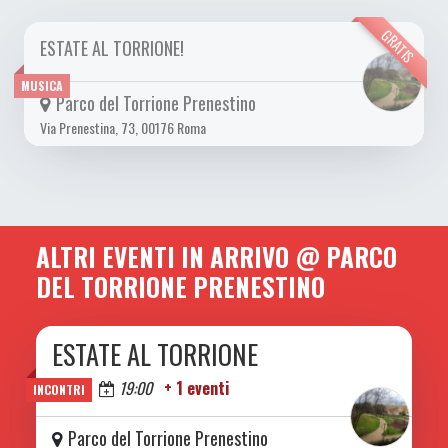
GRATIS
ESTATE AL TORRIONE!
DA LUN 10/07 A SAB 16/09 2023
MUSICA
Parco del Torrione Prenestino
Via Prenestina, 73, 00176 Roma
ALTRI EVENTI IN ARRIVO @ PARCO
DEL TORRIONE PRENESTINO
ESTATE AL TORRIONE
DA SAB 06/06 A SAB 08/08 2026
Oggi
19:00
+ 1 eventi
INCONTRI
Parco del Torrione Prenestino