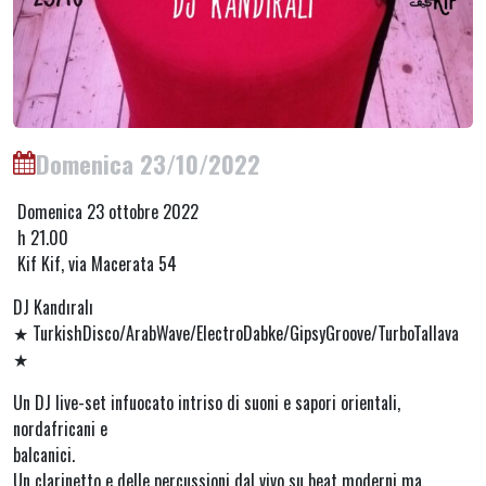
Domenica 23/10/2022
Domenica 23 ottobre 2022
h 21.00
Kif Kif, via Macerata 54
DJ Kandıralı
★ TurkishDisco/ArabWave/ElectroDabke/GipsyGroove/TurboTallava
★
Un DJ live-set infuocato intriso di suoni e sapori orientali,
nordafricani e
balcanici.
Un clarinetto e delle percussioni dal vivo su beat moderni ma