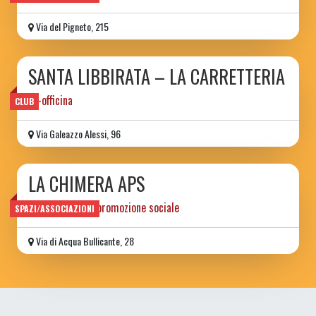
Via del Pigneto, 215
SANTA LIBBIRATA – LA CARRETTERIA
ex-officina
CLUB
Via Galeazzo Alessi, 96
LA CHIMERA APS
associazione di promozione sociale
SPAZI/ASSOCIAZIONI
Via di Acqua Bullicante, 28