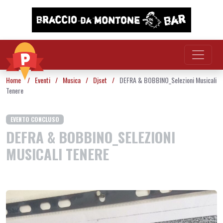
Vai al contenuto
Home
/
Eventi
/
Musica
/
Djset
/
DEFRA & BOBBINO_Selezioni Musicali
Tenere
EVENTO CONCLUSO
DEFRA & BOBBINO_SELEZIONI
MUSICALI TENERE