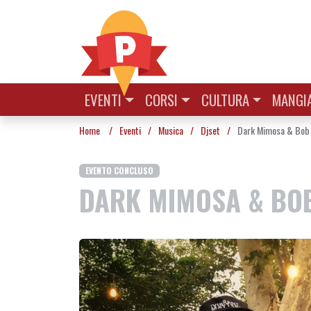
Vai al contenuto
EVENTI
CORSI
CULTURA
MANGIA
Home
/
Eventi
/
Musica
/
Djset
/
Dark Mimosa & Bob J
EVENTO CONCLUSO
DARK MIMOSA & BOB