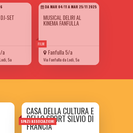
26
DA MAR 04/11 A MAR 25/11 2025
 DJ-SET
MUSICAL DELIRI AL
KINEMA FANFULLA
FILM
5/a
Fanfulla 5/a
Lodi, 5a
Via Fanfulla da Lodi, 5a
CASA DELLA CULTURA E
DELLO SPORT SILVIO DI
SPAZI/ASSOCIAZIONI
FRANCIA