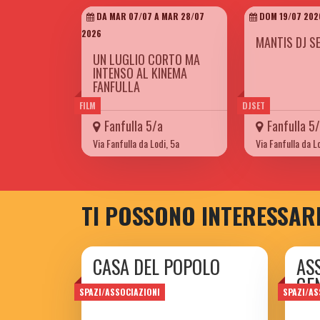
DA MAR 07/07 A MAR 28/07
DOM 19/07 202
2026
MANTIS DJ S
UN LUGLIO CORTO MA
INTENSO AL KINEMA
FANFULLA
FILM
DJSET
Fanfulla 5/a
Fanfulla 5
Via Fanfulla da Lodi, 5a
Via Fanfulla da L
TI POSSONO INTERESSAR
CASA DEL POPOLO
AS
GE
di Torpignattara
SPAZI/ASSOCIAZIONI
SPAZI/AS