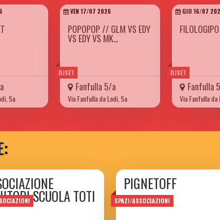
6
VEN 17/07 2026
GIO 16/07 20
ET
POPOPOP // GLM VS EDY
FILOLOGIPO
VS EDY VS MK…
DJSET
DJSET
/a
Fanfulla 5/a
Fanfulla 
odi, 5a
Via Fanfulla da Lodi, 5a
Via Fanfulla da 
E:
SOCIAZIONE
PIGNETOFF
NITORI SCUOLA TOTI
SOCIAZIONI
SPAZI/ASSOCIAZIONI