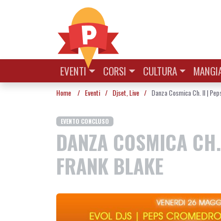
Vai al contenuto
EVENTI
CORSI
CULTURA
MANGIA
Home
/
Eventi
/
Djset
,
Live
/
Danza Cosmica Ch. II | Pep
EVENTO CONCLUSO
DANZA COSMICA CH. 
FRANK BLAKE