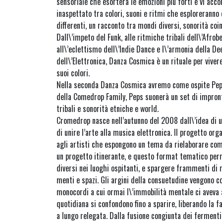
sensoriale che esorterà le emozioni più forti e vi acc
inaspettato tra colori, suoni e ritmi che esploreranno
differenti, un racconto tra mondi diversi, sonorità coi
Dall\’impeto del Funk, alle ritmiche tribali dell\’Afrobe
all\’eclettismo dell\’Indie Dance e l\’armonia della Dee
dell\’Elettronica, Danza Cosmica è un rituale per viver
suoi colori.
Nella seconda Danza Cosmica avremo come ospite Pe
della Comedrop Family, Peps suonerà un set di impron
tribali e sonorità etniche e world.
Cromedrop nasce nell’autunno del 2008 dall\’idea di un
di unire l’arte alla musica elettronica. Il progetto or
agli artisti che espongono un tema da rielaborare come 
un progetto itinerante, e questo format tematico per
diversi nei luoghi ospitanti, e spargere frammenti di 
menti e spazi. Gli argini della consuetudine vengono co
monocordi a cui ormai l\’immobilità mentale ci aveva a
quotidiana si confondono fino a sparire, liberando la f
a lungo relegata. Dalla fusione congiunta dei fermenti