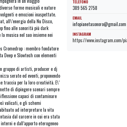
ompagnerà in un viaggio
TELEFONO
 diverse forme musicali e nature
389 565 2758
nvolgenti e emozioni inaspettate.
EMAIL
at, all\’energia della Nu Disco,
infopianetasonoro@gmail.com
p fino alle sonorità più dark
INSTAGRAM
e la musica nel suo insieme nei
https://www.instagram.com/pi
ps Cromedrop : membro fondatore
ta Deep e Slowtech con elementi
 gruppo di artisti, producer e dj
ganizza serate ed eventi, proponendo
traccia per la loro creatività. E\’
mette di dipingere scenari sempre
riflessione capaci di contaminare
sì valicati, e gli schemi
bituato ad interpretare la vita
antasia dal carcere in cui era stata
 interni e dall’apporto eterogeneo