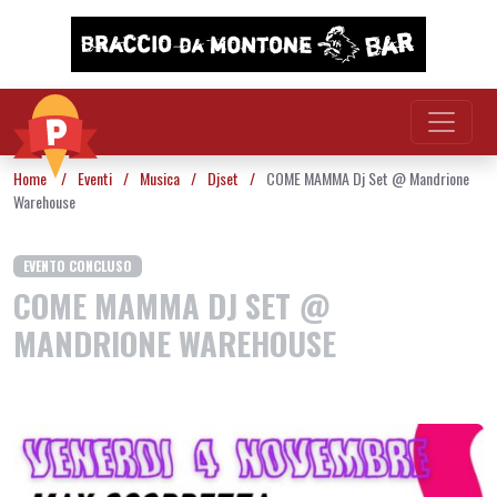
Vai al contenuto
Home
/
Eventi
/
Musica
/
Djset
/
COME MAMMA Dj Set @ Mandrione
Warehouse
EVENTO CONCLUSO
COME MAMMA DJ SET @
MANDRIONE WAREHOUSE