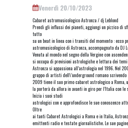
Venerdì 20/10/2023
Cabaret astromusicologico Astronza / dj Leblond
Prendi gli influssi dei pianeti, aggiungi un pizzico di sf
tutto
su un beat in linea con i transiti del momento : ecco p
astromusicologico di Astronza, accompagnato da DJ L
Venuta al mondo nel segno della Vergine con ascendent
si occupa di previsioni astrologiche e lettura dei temi
Astronza si appassiona all’astrologia nel 1996. Nel 200
gruppo di artisti dell\’underground romano scrivendo l
2009 tiene il suo primo cabaret astrologico a Roma, u
la porterà da allora in avanti in giro per l’Italia con le
Inizia i suoi studi
astrologici con e approfondisce le sue conoscenze attr
Oltre
ai tanti Cabaret Astrologici a Roma e in Italia, Astron
emittenti radio e testate giornalistiche. Le sue pagine