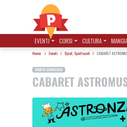
Vai al contenuto
EVENTI
CORSI
CULTURA
MANGIA
Home
/
Eventi
/
Djset
,
Spettacoli
/
CABARET ASTROMUS
EVENTO CONCLUSO
CABARET ASTROMUSI