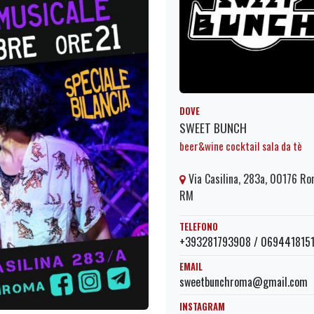
DOVE
SWEET BUNCH
beer&wine cocktail sala da tè
Via Casilina, 283a, 00176 R
RM
TELEFONO
+393281793908 / 069441815
EMAIL
sweetbunchroma@gmail.com
INSTAGRAM