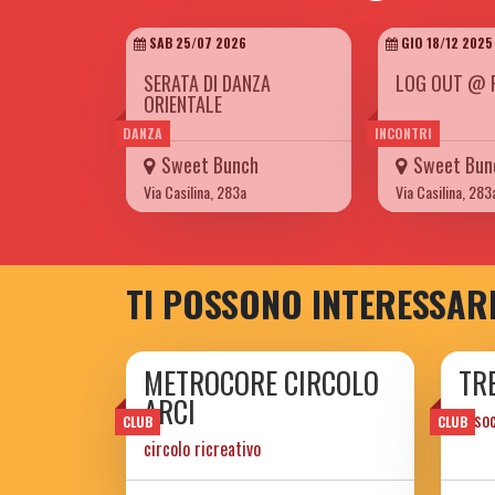
SAB 25/07 2026
GIO 18/12 2025
SERATA DI DANZA
LOG OUT @ 
ORIENTALE
DANZA
INCONTRI
Sweet Bunch
Sweet Bun
Via Casilina, 283a
Via Casilina, 283
TI POSSONO INTERESSAR
METROCORE CIRCOLO
TR
ARCI
assoc
CLUB
CLUB
circolo ricreativo