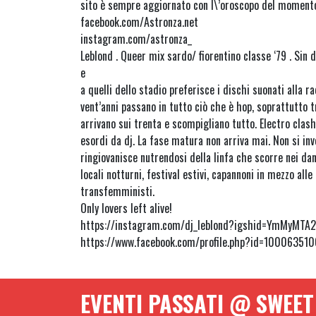
sito è sempre aggiornato con l\’oroscopo del moment
facebook.com/Astronza.net
instagram.com/astronza_
Leblond . Queer mix sardo/ fiorentino classe ‘79 . Sin d
e
a quelli dello stadio preferisce i dischi suonati alla ra
vent’anni passano in tutto ciò che è hop, soprattutto tr
arrivano sui trenta e scompigliano tutto. Electro clash
esordi da dj. La fase matura non arriva mai. Non si in
ringiovanisce nutrendosi della linfa che scorre nei dan
locali notturni, festival estivi, capannoni in mezzo all
transfemministi.
Only lovers left alive!
https://instagram.com/dj_leblond?igshid=YmMyMTA
https://www.facebook.com/profile.php?id=10006351
EVENTI PASSATI @ SWEE