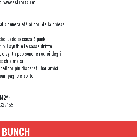
o. www.astronza.net
alla tenera età ai cori della chiesa
dio. L‘adolescenza è punk. I
ip. I synth e le casse dritte
, e synth pop sono le radici degli
vecchia ma si
cefloor più disparati: bar amici,
e campagne e cortei
2M2Y=
0639155
T BUNCH