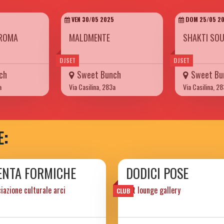
VEN 30/05 2025
DOM 25/05 2
ROMA
MALDMENTE
SHAKTI SO
DJSET
DJSET
ch
Sweet Bunch
Sweet Bu
a
Via Casilina, 283a
Via Casilina, 2
E:
ENTA FORMICHE
DODICI POSE
iazione culturale arci
art lounge gallery
CLUB