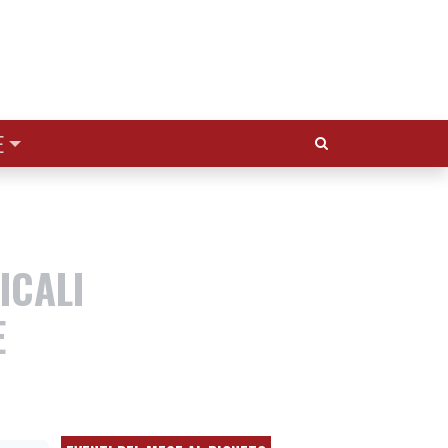
Cerca:
E
ICALI
E