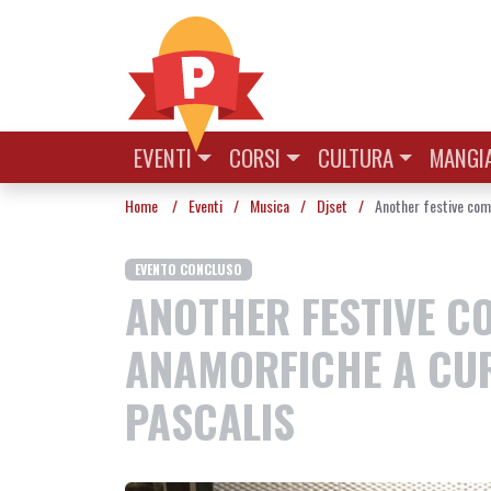
Vai al contenuto
EVENTI
CORSI
CULTURA
MANGIA
Home
/
Eventi
/
Musica
/
Djset
/
Another festive com
EVENTO CONCLUSO
ANOTHER FESTIVE CO
ANAMORFICHE A CUR
PASCALIS