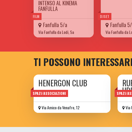
INTENSO AL KINEMA
FANFULLA
FILM
DJSET
Fanfulla 5/a
Fanfulla 5
Via Fanfulla da Lodi, 5a
Via Fanfulla da L
TI POSSONO INTERESSAR
HENERGON CLUB
RU
UR
Ass. Culturale
SPAZI/ASSOCIAZIONI
SPAZI/AS
Via Amico da Venafro, 12
Via 