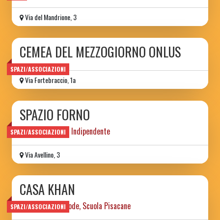
Via del Mandrione, 3
CEMEA DEL MEZZOGIORNO ONLUS
SPAZI/ASSOCIAZIONI
Via Fortebraccio, 1a
SPAZIO FORNO
Spazio Culturare Indipendente
SPAZI/ASSOCIAZIONI
Via Avellino, 3
CASA KHAN
ex casa del custode, Scuola Pisacane
SPAZI/ASSOCIAZIONI