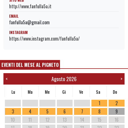
SITO WEB
http://www.fanfulla5a.it
EMAIL
fanfulla5a@gmail.com
INSTAGRAM
https://www.instagram.com/fanfulla5a/
EVENTI DEL MESE AL PIGNETO
Agosto 2026
<
>
Lu
Ma
Me
Gi
Ve
Sa
Do
1
2
3
4
5
6
7
8
9
10
11
12
13
14
15
16
17
18
19
20
21
22
23