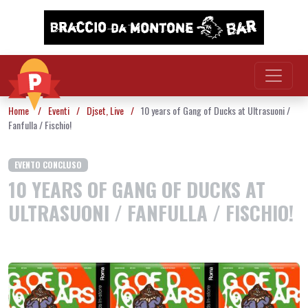
Vai al contenuto
Home
/
Eventi
/
Djset
,
Live
/
10 years of Gang of Ducks at Ultrasuoni /
Fanfulla / Fischio!
EVENTO CONCLUSO
10 YEARS OF GANG OF DUCKS AT
ULTRASUONI / FANFULLA / FISCHIO!