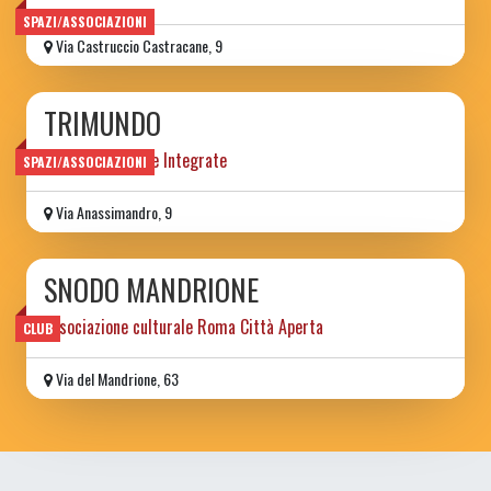
SPAZI/ASSOCIAZIONI
Via Castruccio Castracane, 9
TRIMUNDO
Centro Discipline Integrate
SPAZI/ASSOCIAZIONI
Via Anassimandro, 9
SNODO MANDRIONE
associazione culturale Roma Città Aperta
CLUB
Via del Mandrione, 63