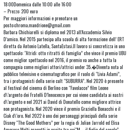
18:00Domenica dalle 10:00 alle 16:00
– Prezzo: 200 euro
Per maggiori informazioni e prenotare un
posto:chroma.mandrione@gmail.com
Barbara Chichiarelli si diploma nel 2013 all’Accademia Silvio
D’amico. Nel 2015 partecipa alla scuola di alta formazione dell’ ERT
diretta da Antonio Latella, SantaEstasi.Il lavoro si concretizza in uno
spettacolo: “Atridi: otto ritratti di famiglia” che vince il premio UBU
come miglior spettacolo nel 2016, il premio va anche a tutta la
compagnia come migliori attori/attrici under 35.�Diventa nota al
pubblico televisivo e cinematografico per il ruolo di “Livia Adami”,
tra i protagonisti della serie cult “SUBURRA”. Nel 2020 è presente
al festival del cinema di Berlino con “Favolacce” film Leone
d\’argento dei Fratelli D’Innocenzo per cui viene candidata ai nastri
d\’argento e nel 2021 ai David di Donatello come migliore attrice
non protagonista. Nel 2020 vince il premio Graziella Bonacchi e il
Ciak d\’oro. Nel 2022 è uno dei personaggi principali della serie
Disney “The Good Mothers” per la regia di Julian Jarrold ed Elisa
Amoruso Molti progetti in uscita tra cui“M – il figlio del secolo”,