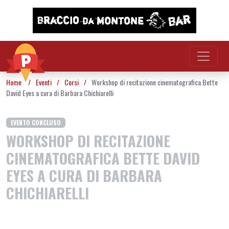
Vai al contenuto
Home
/
Eventi
/
Corsi
/
Workshop di recitazione cinematografica Bette
David Eyes a cura di Barbara Chichiarelli
EVENTO CONCLUSO
WORKSHOP DI RECITAZIONE
CINEMATOGRAFICA BETTE DAVID
EYES A CURA DI BARBARA
CHICHIARELLI