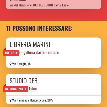
Via del Mandrione, 103, 89/c 00181 Roma, Lazio
TI POSSONO INTERESSARE:
LIBRERIA MARINI
libreria - galleria d'arte - editore
EDITORIA
Via Perugia, 18
STUDIO DFB
di Alberto Di Fabio
GALLERIA D'ARTE
Via Raimondo Montecuccoli, 28/a