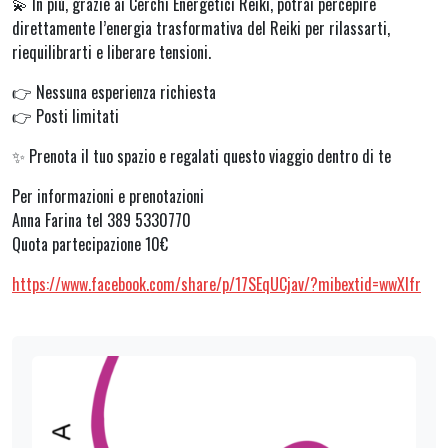
💫 In più, grazie ai Cerchi Energetici Reiki, potrai percepire
direttamente l’energia trasformativa del Reiki per rilassarti,
riequilibrarti e liberare tensioni.
👉 Nessuna esperienza richiesta
👉 Posti limitati
✨ Prenota il tuo spazio e regalati questo viaggio dentro di te
Per informazioni e prenotazioni
Anna Farina tel 389 5330770
Quota partecipazione 10€
https://www.facebook.com/share/p/17SEqUCjav/?mibextid=wwXIfr