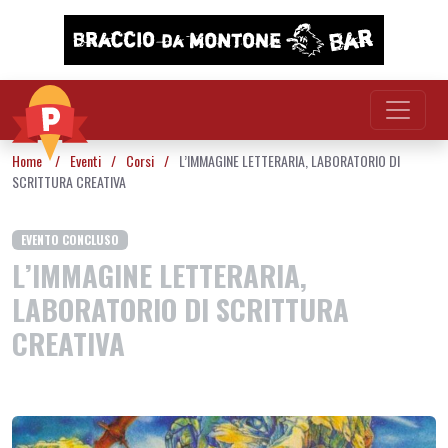
Vai al contenuto
Home
/
Eventi
/
Corsi
/
L’IMMAGINE LETTERARIA, LABORATORIO DI
SCRITTURA CREATIVA
EVENTO CONCLUSO
L’IMMAGINE LETTERARIA,
LABORATORIO DI SCRITTURA
CREATIVA