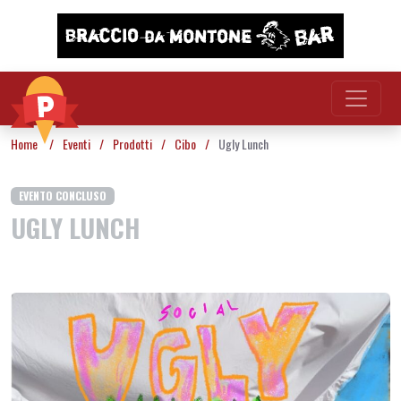
Vai al contenuto
Home
/
Eventi
/
Prodotti
/
Cibo
/
Ugly Lunch
EVENTO CONCLUSO
UGLY LUNCH