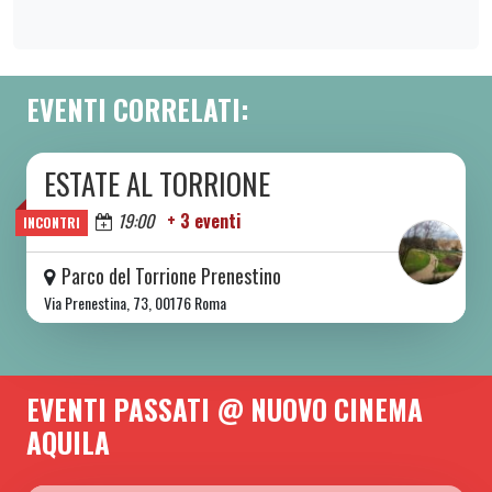
EVENTI CORRELATI:
ESTATE AL TORRIONE
DA SAB 06/06 A SAB 08/08 2026
Oggi
19:00
+ 3 eventi
INCONTRI
Parco del Torrione Prenestino
Via Prenestina, 73, 00176 Roma
EVENTI PASSATI @ NUOVO CINEMA
AQUILA