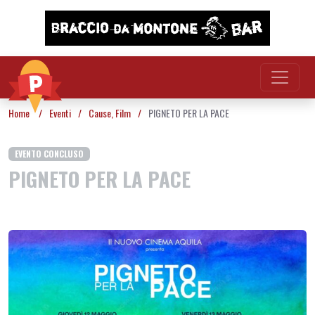
Vai al contenuto
Home
/
Eventi
/
Cause
,
Film
/
PIGNETO PER LA PACE
EVENTO CONCLUSO
PIGNETO PER LA PACE