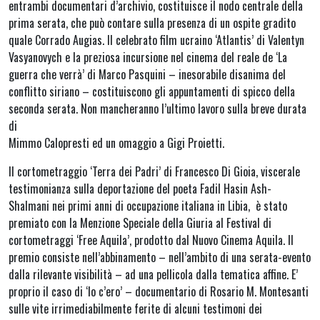
entrambi documentari d’archivio, costituisce il nodo centrale della
prima serata, che può contare sulla presenza di un ospite gradito
quale Corrado Augias. Il celebrato film ucraino ‘Atlantis’ di Valentyn
Vasyanovych e la preziosa incursione nel cinema del reale de ‘La
guerra che verrà’ di Marco Pasquini – inesorabile disanima del
conflitto siriano – costituiscono gli appuntamenti di spicco della
seconda serata. Non mancheranno l’ultimo lavoro sulla breve durata
di
Mimmo Calopresti ed un omaggio a Gigi Proietti.
Il cortometraggio ‘Terra dei Padri’ di Francesco Di Gioia, viscerale
testimonianza sulla deportazione del poeta Fadil Hasin Ash-
Shalmani nei primi anni di occupazione italiana in Libia, è stato
premiato con la Menzione Speciale della Giuria al Festival di
cortometraggi ‘Free Aquila’, prodotto dal Nuovo Cinema Aquila. Il
premio consiste nell’abbinamento – nell’ambito di una serata-evento
dalla rilevante visibilità – ad una pellicola dalla tematica affine. E’
proprio il caso di ‘Io c’ero’ – documentario di Rosario M. Montesanti
sulle vite irrimediabilmente ferite di alcuni testimoni dei