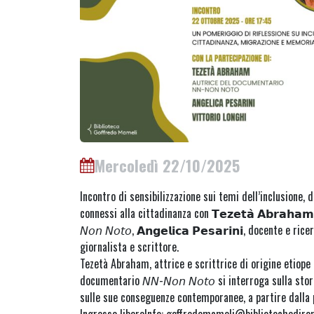
Mercoledì 22/10/2025
Incontro di sensibilizzazione sui temi dell’inclusione, d
connessi alla cittadinanza con 𝗧𝗲𝘇𝗲𝘁𝗮̀ 𝗔𝗯𝗿𝗮𝗵𝗮
𝘕𝘰𝘯 𝘕𝘰𝘵𝘰, 𝗔𝗻𝗴𝗲𝗹𝗶𝗰𝗮 𝗣𝗲𝘀𝗮𝗿𝗶𝗻𝗶, docente e ricerc
giornalista e scrittore.
Tezetà Abraham, attrice e scrittrice di origine etiope n
documentario 𝘕𝘕-𝘕𝘰𝘯 𝘕𝘰𝘵𝘰 si interroga sulla stor
sulle sue conseguenze contemporanee, a partire dalla 