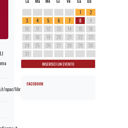
Lu
Ma
Me
Gi
Ve
Sa
Do
1
2
3
4
5
6
7
8
9
10
11
12
13
14
15
16
17
18
19
20
21
22
23
24
25
26
27
28
29
30
LI
31
Roma
INSERISCI UN EVENTO
FACEBOOK
it/opac/library/biblioteca-