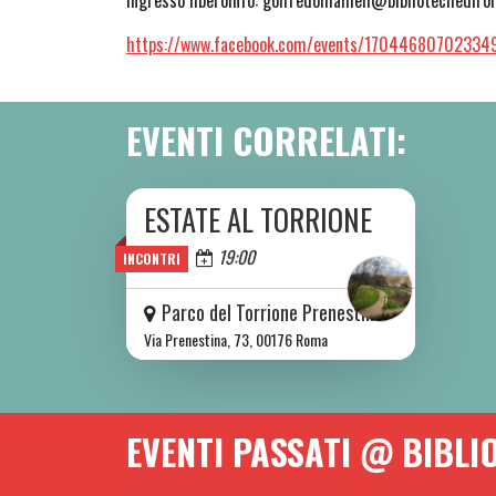
Ingresso liberoInfo: goffredomameli@bibliotechediro
https://www.facebook.com/events/17044680702334
EVENTI CORRELATI:
ESTATE AL TORRIONE
DA SAB 06/06 A SAB 08/08 2026
Oggi
19:00
INCONTRI
Parco del Torrione Prenestino
Via Prenestina, 73, 00176 Roma
EVENTI PASSATI @ BIBL