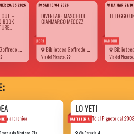
 MER 20/05 2026
SAB 18/04 2026
DA MAR 21/10 
 OUT –
DIVENTARE MASCHI DI
TI LEGGO U
O BOOK
GIANMARCO MECOZZI
TTURE…
LIBRI
BAMBINI
fredo Mameli
Biblioteca Goffredo Mameli
Biblioteca G
22
Via del Pigneto, 22
Via del Pigneto
E:
DEA
LO YETI
oteca anarchica
libri e caffè al Pigneto dal 200
CHE
CAFFETTERIA
Braccio da Montone, 71a
Via Perugia, 4