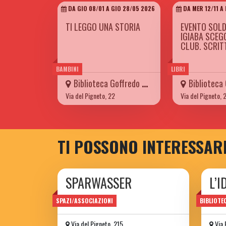
DA GIO 08/01 A GIO 28/05 2026
DA MER 12/11 A
TI LEGGO UNA STORIA
EVENTO SOLD
IGIABA SCEG
CLUB. SCRI
BAMBINI
LIBRI
Biblioteca Goffredo Mameli
Biblioteca Gof
Via del Pigneto, 22
Via del Pigneto, 
TI POSSONO INTERESSAR
SPARWASSER
L’I
circolo ARCI
bibli
SPAZI/ASSOCIAZIONI
BIBLIOTE
Via del Pigneto, 215
Via 