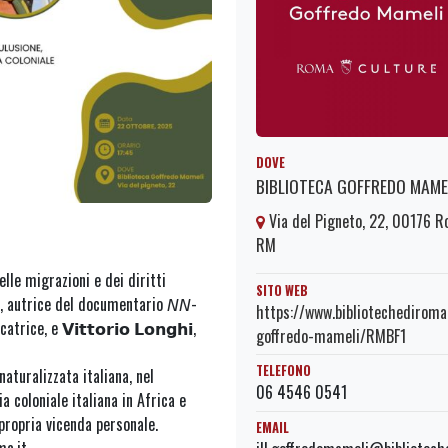
DOVE
BIBLIOTECA GOFFREDO MAME
Via del Pigneto, 22, 00176 
RM
elle migrazioni e dei diritti
SITO WEB
𝗺, autrice del documentario 𝘕𝘕-
https://www.bibliotechediroma.
atrice, e 𝗩𝗶𝘁𝘁𝗼𝗿𝗶𝗼 𝗟𝗼𝗻𝗴𝗵𝗶,
goffredo-mameli/RMBF1
TELEFONO
aturalizzata italiana, nel
06 4546 0541
ia coloniale italiana in Africa e
propria vicenda personale.
EMAIL