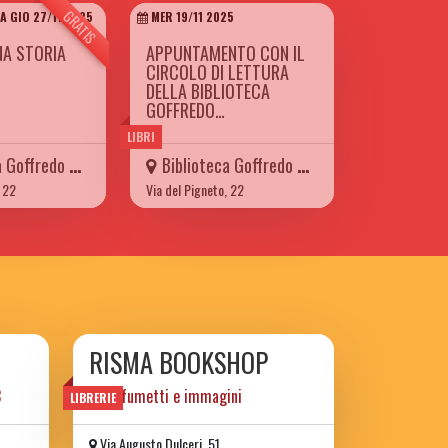
GRATIS
A GIO 27/11 2025
MER 19/11 2025
NA STORIA
APPUNTAMENTO CON IL
CIRCOLO DI LETTURA
DELLA BIBLIOTECA
GOFFREDO…
LIBRI
offredo Mameli
Biblioteca Goffredo Mameli
, 22
Via del Pigneto, 22
RISMA BOOKSHOP
3
libri, fumetti e immagini
LIBRERIE
Via Augusto Dulceri, 51