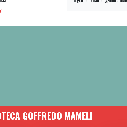
ma.it
ill.goffredomameli@bibliotech
91
IOTECA GOFFREDO MAMELI