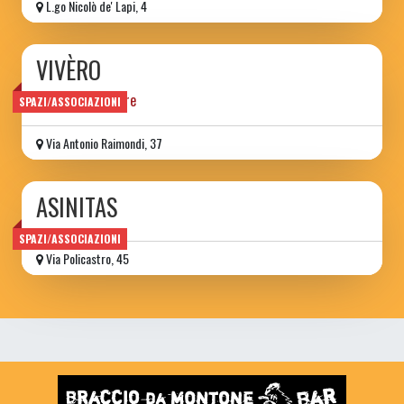
L.go Nicolò de' Lapi, 4
VIVÈRO
luogo di quartiere
SPAZI/ASSOCIAZIONI
Via Antonio Raimondi, 37
ASINITAS
SPAZI/ASSOCIAZIONI
Via Policastro, 45