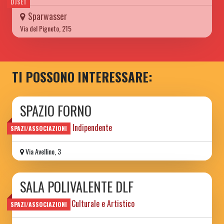
DJSET
Sparwasser
Via del Pigneto, 215
TI POSSONO INTERESSARE:
SPAZIO FORNO
Spazio Culturare Indipendente
SPAZI/ASSOCIAZIONI
Via Avellino, 3
SALA POLIVALENTE DLF
Centro Sportivo, Culturale e Artistico
SPAZI/ASSOCIAZIONI