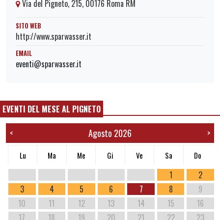
Via del Pigneto, 215, 00176 Roma RM
SITO WEB
http://www.sparwasser.it
EMAIL
eventi@sparwasser.it
EVENTI DEL MESE AL PIGNETO
Agosto 2026
<
>
Lu
Ma
Me
Gi
Ve
Sa
Do
1
2
3
4
5
6
7
8
9
10
11
12
13
14
15
16
17
18
19
20
21
22
23