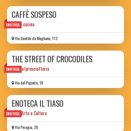
CAFFÈ SOSPESO
vino e cucina
ENOTECA
Via Gentile da Mogliano, 172
THE STREET OF CROCODILES
vineria/prosciutteria
ENOTECA
Via del Pigneto, 18
ENOTECA IL TIASO
Vino, Arte e Cultura
ENOTECA
Via Perugia, 20