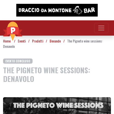
Vai al contenuto
Home
/
Eventi
/
Prodotti
/
Bevande
/
The Pigneto wine sessions:
Denavolo
EVENTO CONCLUSO
THE PIGNETO WINE SESSIONS:
DENAVOLO