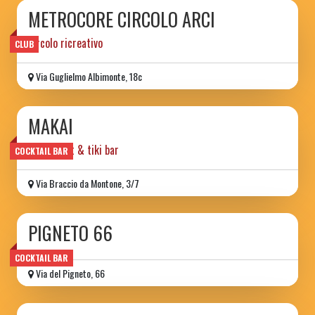
METROCORE CIRCOLO ARCI
circolo ricreativo
CLUB
Via Guglielmo Albimonte, 18c
MAKAI
restaurant & tiki bar
COCKTAIL BAR
Via Braccio da Montone, 3/7
PIGNETO 66
COCKTAIL BAR
Via del Pigneto, 66