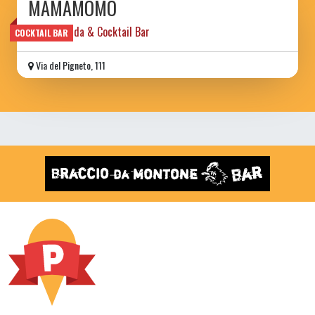
MAMAMOMO
Cucina Ibrida & Cocktail Bar
COCKTAIL BAR
Via del Pigneto, 111