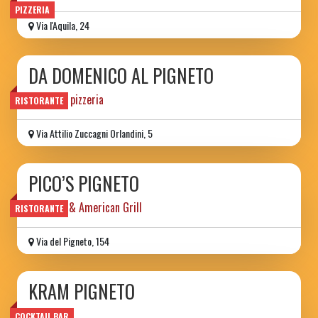
PIZZERIA
Via l'Aquila, 24
DA DOMENICO AL PIGNETO
trattoria pizzeria
RISTORANTE
Via Attilio Zuccagni Orlandini, 5
PICO’S PIGNETO
Taqueria & American Grill
RISTORANTE
Via del Pigneto, 154
KRAM PIGNETO
risto-pub
COCKTAIL BAR