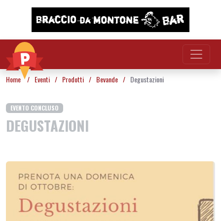
Vai al contenuto
Home
/
Eventi
/
Prodotti
/
Bevande
/
Degustazioni
EVENTO CONCLUSO
DEGUSTAZIONI