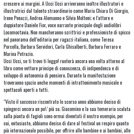
crescere ai margini. A Ucci Ucci arriveranno inoltre illustratori e
illustratrici dal talento straordinario come Maria Chiara Di Giorgio,
Irene Penazzi, Andrea Alemanno e Silvia Molteni; e l’attore e
doppiatore Daniele Fior, voce narrante principale degli audiolibri
Locomoctavia. Non mancheranno scrittrici e professioniste di spicco
nel panorama dell’editoria per ragazzi italiana, come Teresa
Porcella, Barbara Servidori, Carla Ghisalberti, Barbara Ferraro e
Marina Petruzio.
Ucci Ucci, se ti trovo ti leggo! ruoterà ancora una volta attorno al
libro come vettore principe di conoscenza, di indipendenza e di
sviluppo di autonomia di pensiero. Durante la manifestazione
troveranno spazio anche momenti di intrattenimento musicale e
spettacoli aperti a tutti.
“Visto il successo riscontrato lo scorso anno abbiamo deciso di
spingerci ancora un po\’ più su. Giacomino e la sua temeraria scalata
sulla pianta di fagioli sono ormai diventati il nostro esempio, per
cui, entusiaste, abbiamo deciso di dare al festival un respiro quanto
più internazionale possibile, per offrire alle bambine e ai bambini, alle