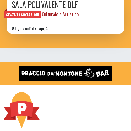
SALA POLIVALENTE DLF
Centro Sportivo, Culturale e Artistico
SPAZI/ASSOCIAZIONI
L.go Nicolò de' Lapi, 4