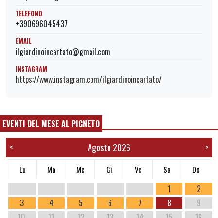
TELEFONO
+390696045437
EMAIL
ilgiardinoincartato@gmail.com
INSTAGRAM
https://www.instagram.com/ilgiardinoincartato/
EVENTI DEL MESE AL PIGNETO
Agosto 2026
<
>
Lu
Ma
Me
Gi
Ve
Sa
Do
1
2
3
4
5
6
7
8
9
10
11
12
13
14
15
16