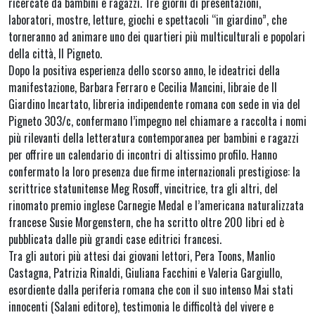
ricercate da bambini e ragazzi. Tre giorni di presentazioni,
laboratori, mostre, letture, giochi e spettacoli “in giardino”, che
torneranno ad animare uno dei quartieri più multiculturali e popolari
della città, Il Pigneto.
Dopo la positiva esperienza dello scorso anno, le ideatrici della
manifestazione, Barbara Ferraro e Cecilia Mancini, libraie de Il
Giardino Incartato, libreria indipendente romana con sede in via del
Pigneto 303/c, confermano l’impegno nel chiamare a raccolta i nomi
più rilevanti della letteratura contemporanea per bambini e ragazzi
per offrire un calendario di incontri di altissimo profilo. Hanno
confermato la loro presenza due firme internazionali prestigiose: la
scrittrice statunitense Meg Rosoff, vincitrice, tra gli altri, del
rinomato premio inglese Carnegie Medal e l’americana naturalizzata
francese Susie Morgenstern, che ha scritto oltre 200 libri ed è
pubblicata dalle più grandi case editrici francesi.
Tra gli autori più attesi dai giovani lettori, Pera Toons, Manlio
Castagna, Patrizia Rinaldi, Giuliana Facchini e Valeria Gargiullo,
esordiente dalla periferia romana che con il suo intenso Mai stati
innocenti (Salani editore), testimonia le difficoltà del vivere e