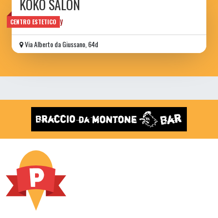
KOKO SALON
beauty factory
CENTRO ESTETICO
Via Alberto da Giussano, 64d