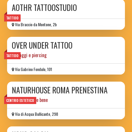
AOTHR TATTOOSTUDIO
TATTOO
Via Braccio da Montone, 2b
OVER UNDER TATTOO
tatuaggi e piercing
TATTOO
Via Gabrino Fondulo, 101
NATURHOUSE ROMA PRENESTINA
Naturale stare bene
CENTRO ESTETICO
Via di Acqua Bullicante, 298