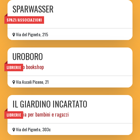
SPARWASSER
circolo ARCI
SPAZI/ASSOCIAZIONI
Via del Pigneto, 215
UROBORO
tattoo bookshop
LIBRERIE
Via Ascoli Piceno, 21
IL GIARDINO INCARTATO
libreria per bambini e ragazzi
LIBRERIE
Via del Pigneto, 303c