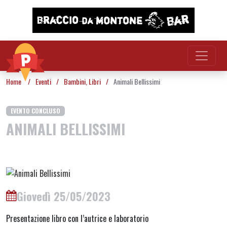
Vai al contenuto
Home
/
Eventi
/
Bambini
,
Libri
/
Animali Bellissimi
EVENTO CONCLUSO
ANIMALI BELLISSIMI
Giovedì 25/05/2023
Presentazione libro con l’autrice e laboratorio