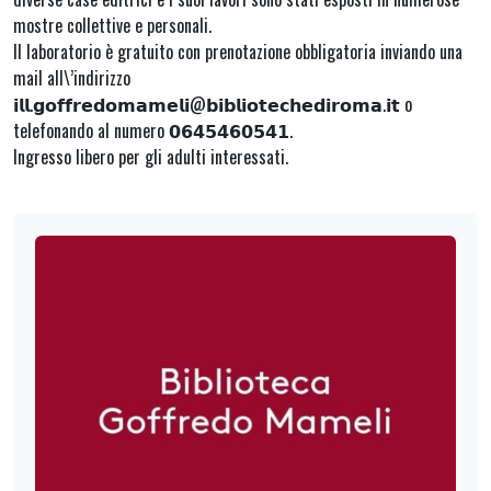
mostre collettive e personali.
Il laboratorio è gratuito con prenotazione obbligatoria inviando una
mail all\’indirizzo
𝗶𝗹𝗹.𝗴𝗼𝗳𝗳𝗿𝗲𝗱𝗼𝗺𝗮𝗺𝗲𝗹𝗶@𝗯𝗶𝗯𝗹𝗶𝗼𝘁𝗲𝗰𝗵𝗲𝗱𝗶𝗿𝗼𝗺𝗮.𝗶𝘁 o
telefonando al numero 𝟬𝟲𝟰𝟱𝟰𝟲𝟬𝟱𝟰𝟭.
Ingresso libero per gli adulti interessati.