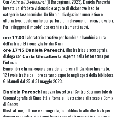
Con 𝘈𝘯𝘪𝘮𝘢𝘭𝘪 𝘉𝘦𝘭𝘭𝘪𝘴𝘴𝘪𝘮𝘪 (Il Barbagianni, 2023), Daniela Pareschi
inventa un alfabeto visionario e arguto di diciannove inedite
categorie tassonomiche. Un libro di divulgazione umoristico e
alternativo, ideale anche per parlare di inclusione, differenze e valori.
Per “rileggere il mondo” con occhi e strumenti nuovi.
𝗼𝗿𝗲 𝟭𝟳:𝟬𝟬 Laboratorio creativo per bambine e bambini a cura
dell’autrice. Età consigliata: dai 6 anni.
𝗼𝗿𝗲 𝟭𝟳:𝟰𝟱 𝗗𝗮𝗻𝗶𝗲𝗹𝗮 𝗣𝗮𝗿𝗲𝘀𝗰𝗵𝗶, illustratrice e scenografa,
dialoga con 𝗖𝗮𝗿𝗹𝗮 𝗚𝗵𝗶𝘀𝗮𝗹𝗯𝗲𝗿𝘁𝗶, esperta nella letteratura per
l’infanzia.
Banco libri e firma-copie a cura della libreria Il Giardino Incartato.
12 tavole tratte dal libro saranno esposte negli spazi della biblioteca
G. Mameli dal 25 al 31 maggio 2023.
𝗗𝗮𝗻𝗶𝗲𝗹𝗮 𝗣𝗮𝗿𝗲𝘀𝗰𝗵𝗶 insegna bozzetto al Centro Sperimentale di
Cinematografia di Cinecittà a Roma e illustrazione alla scuola Comix
di Genova.
Illustratrice, pittrice e scenografa, ha pubblicato albi illustrati per
diverse case editrici e i suoi lavori sono stati esposti in numerose