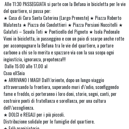
Alle 11:30 PASSEGGIATA si parte con la Befana in bicicletta per le vie
del quartiere, si passa per:
★ Casa di Cura Santa Caterina (Largo Preneste) ★ Piazza Roberto
Malatesta ★ Piazza dei Condottieri ★ Piazza Persiani Nuccitelli ★
Galafati – Scuola Toti ★ Ponticello del Pigneto ★ Isola Pedonale
Vieni in bicicletta, in passeggino e con un paio di scarpe anche rotte
per accompagnare la Befana tra le vie del quartiere, a portare
carbone a chi se lo merita e spazzare via con la sua scopa ogni
ingiustizia, ignoranza, prepotenza!!!
Dalle 15:00 alle 17.00 al
Csoa eXSnia
★ ARRIVANO I MAGI! Dall\’oriente, dopo un lungo viaggio
attraversando la frontiera, superando muri d\’odio, sconfiggendo
fame e freddo, ci porteranno i loro doni, storie, segni, canti, per
costruire ponti di fratellanza e sorellanza, per una cultura
dell\’accoglienza.
★ DOLCI e REGALI per i più piccoli.
Distribuzione solidale per le famiglie del quartiere.
★ Falò propiziatorio