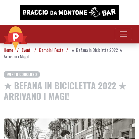
Vai al contenuto
Home
/
Eventi
/
Bambini
,
Festa
/
★ Befana in Bicicletta 2022 ★
Arrivano i Magi!
EVENTO CONCLUSO
★ BEFANA IN BICICLETTA 2022 ★
ARRIVANO I MAGI!