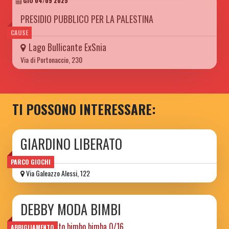
GIO 04/09 2025
PRESIDIO PUBBLICO PER LA PALESTINA
CAUSE
Lago Bullicante ExSnia
Via di Portonaccio, 230
TI POSSONO INTERESSARE:
GIARDINO LIBERATO
PARCO GIOCHI
Via Galeazzo Alessi, 122
DEBBY MODA BIMBI
abbigliamento bimbo bimba 0/16
ABBIGLIAMENTO