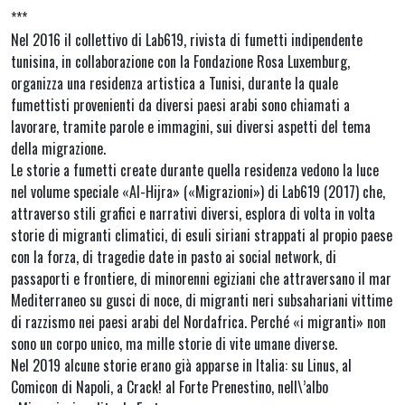
***
Nel 2016 il collettivo di Lab619, rivista di fumetti indipendente
tunisina, in collaborazione con la Fondazione Rosa Luxemburg,
organizza una residenza artistica a Tunisi, durante la quale
fumettisti provenienti da diversi paesi arabi sono chiamati a
lavorare, tramite parole e immagini, sui diversi aspetti del tema
della migrazione.
Le storie a fumetti create durante quella residenza vedono la luce
nel volume speciale «Al-Hijra» («Migrazioni») di Lab619 (2017) che,
attraverso stili grafici e narrativi diversi, esplora di volta in volta
storie di migranti climatici, di esuli siriani strappati al propio paese
con la forza, di tragedie date in pasto ai social network, di
passaporti e frontiere, di minorenni egiziani che attraversano il mar
Mediterraneo su gusci di noce, di migranti neri subsahariani vittime
di razzismo nei paesi arabi del Nordafrica. Perché «i migranti» non
sono un corpo unico, ma mille storie di vite umane diverse.
Nel 2019 alcune storie erano già apparse in Italia: su Linus, al
Comicon di Napoli, a Crack! al Forte Prenestino, nell\’albo