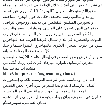
تم نشر القصص التي أُنتِجَتْ خلال الإقامة في عدد خاص من مجلة
مخبر619, وهو كتاب بعنوان \”الهجرة\” (2017) يروي عبر أنماط
روائية وأساليب رسم مختلفة، حكايات حول الهجرة المناخية،
والسوريين المنفيين المقتلعين من بلادهم، ووحوش التواصل
الاجتماعي الذين يتغذون على المآسي، وجوازات السفر والحدود،
والقُصَّر المصريين الذين يعبرون البحر المتوسط على قوارب
الموت، والعنصرية في بلدان شمال إفريقيا العربية ضد المهاجرين
السود من جنوب الصحراء الكبرى. فالمهاجرون ليسوا جسما واحدا،
الكلّ لديه قصته المختلفة وحياته
سبق وتمّ عرض بعض القصص في إيطاليا عام 2019 (مجلة لينوس،
معرض كوميكون نابولي، مهرجان كراك في روما، كُتيّب من
منشورات فورتيبريسا
https://fortepressa.net/migrazioni-migrations/).
أما الآن، وبمناسبة نشر الترجمة الفرنسية للكتاب (منشورات
ألفباتا، مارسيليا)، يقدم هذا المعرض مرة أخرى بعض القصص
المختارة لنستمع الى أصوات جيراننا في البحر المتوسط
فنانون في المعرض: براق ريما، ميجو، نضال الغرياني ونادية ذهب،
عثمان السالمي، سومر سلاّم