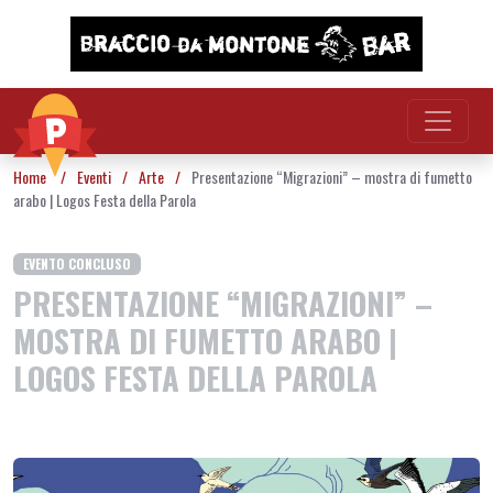
Vai al contenuto
Home
/
Eventi
/
Arte
/
Presentazione “Migrazioni” – mostra di fumetto
arabo | Logos Festa della Parola
EVENTO CONCLUSO
PRESENTAZIONE “MIGRAZIONI” –
MOSTRA DI FUMETTO ARABO |
LOGOS FESTA DELLA PAROLA