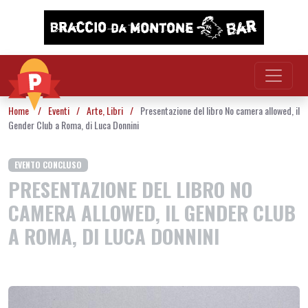
Vai al contenuto
Home
/
Eventi
/
Arte
,
Libri
/
Presentazione del libro No camera allowed, il
Gender Club a Roma, di Luca Donnini
EVENTO CONCLUSO
PRESENTAZIONE DEL LIBRO NO
CAMERA ALLOWED, IL GENDER CLUB
A ROMA, DI LUCA DONNINI