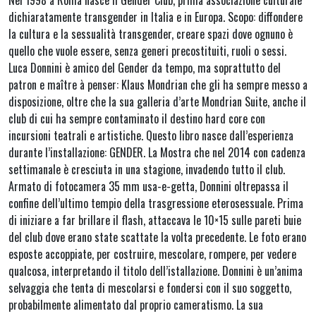
Nel 1998 a Roma nasce Il Gender Club, prima associazione culturale
dichiaratamente transgender in Italia e in Europa. Scopo: diffondere
la cultura e la sessualità transgender, creare spazi dove ognuno è
quello che vuole essere, senza generi precostituiti, ruoli o sessi.
Luca Donnini è amico del Gender da tempo, ma soprattutto del
patron e maître à penser: Klaus Mondrian che gli ha sempre messo a
disposizione, oltre che la sua galleria d’arte Mondrian Suite, anche il
club di cui ha sempre contaminato il destino hard core con
incursioni teatrali e artistiche. Questo libro nasce dall’esperienza
durante l’installazione: GENDER. La Mostra che nel 2014 con cadenza
settimanale è cresciuta in una stagione, invadendo tutto il club.
Armato di fotocamera 35 mm usa-e-getta, Donnini oltrepassa il
confine dell’ultimo tempio della trasgressione eterosessuale. Prima
di iniziare a far brillare il flash, attaccava le 10×15 sulle pareti buie
del club dove erano state scattate la volta precedente. Le foto erano
esposte accoppiate, per costruire, mescolare, rompere, per vedere
qualcosa, interpretando il titolo dell’istallazione. Donnini è un’anima
selvaggia che tenta di mescolarsi e fondersi con il suo soggetto,
probabilmente alimentato dal proprio cameratismo. La sua