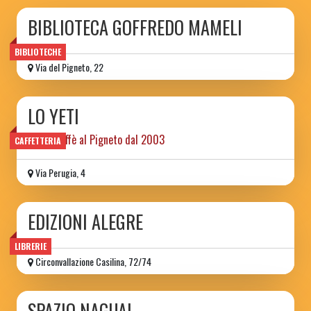
BIBLIOTECA GOFFREDO MAMELI
BIBLIOTECHE
Via del Pigneto, 22
LO YETI
libri e caffè al Pigneto dal 2003
CAFFETTERIA
Via Perugia, 4
EDIZIONI ALEGRE
LIBRERIE
Circonvallazione Casilina, 72/74
SPAZIO NAGUAL