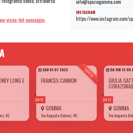
 fotografico coeso, attraverso
info@spaziogomma.com
INSTAGRAM
https://www.instagram.com/s
ne-visiva-del-paesaggio-
MA
GRATIS
SAB 01/07 2023
DA VEN 12/05 
ONEY LONG E
FRANCES CANNON
GIULIA GATT
CORAZONA
ARTE
ARTE
GOMMA
GOMMA
eri, 45
Via Augusto Dulceri, 45
Via Augusto Dul