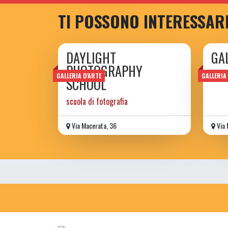
TI POSSONO INTERESSAR
DAYLIGHT
GA
PHOTOGRAPHY
GALLERIA D'ARTE
GALLERIA
SCHOOL
scuola di fotografia
Via Macerata, 36
Via 