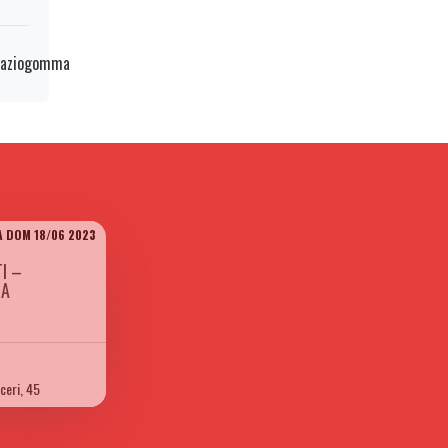
paziogomma
A DOM 18/06 2023
I –
DA
ceri, 45