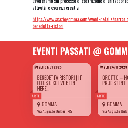
Lavoreremo sul processo di costruzione di un racconto
attività e esercizi creativi.
https://www.spaziogomma.com/event-details/narrazio
benedetta-ristori
EVENTI PASSATI @ GOM
VEN 31/01 2025
VEN 24/11 2023
BENEDETTA RISTORI | IT
GROTTO – H
FEELS LIKE I’VE BEEN
PRUE STENT
HERE…
ARTE
ARTE
GOMMA
GOMMA
Via Augusto Dulceri, 45
Via Augusto Dulc