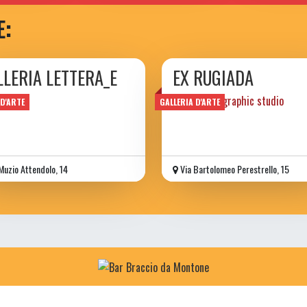
E:
LLERIA LETTERA_E
EX RUGIADA
art & photographic studio
 D'ARTE
GALLERIA D'ARTE
Muzio Attendolo, 14
Via Bartolomeo Perestrello, 15