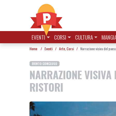
Vai al contenuto
EVENTI
CORSI
CULTURA
MANGIA
Home
/
Eventi
/
Arte
,
Corsi
/
Narrazione visiva del pae
EVENTO CONCLUSO
NARRAZIONE VISIVA 
RISTORI