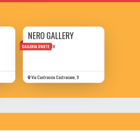
NERO GALLERY
galleria d'arte
GALLERIA D'ARTE
Via Castruccio Castracane, 9