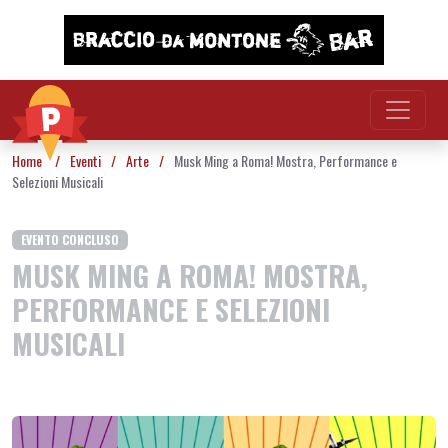
Vai al contenuto
Home
/
Eventi
/
Arte
/
Musk Ming a Roma! Mostra, Performance e
Selezioni Musicali
EVENTO CONCLUSO
MUSK MING A ROMA! MOSTRA,
PERFORMANCE E SELEZIONI
MUSICALI