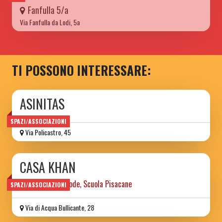
Fanfulla 5/a
Via Fanfulla da Lodi, 5a
TI POSSONO INTERESSARE:
ASINITAS
SPAZI/ASSOCIAZIONI
Via Policastro, 45
CASA KHAN
ex casa del custode, Scuola Pisacane
SPAZI/ASSOCIAZIONI
Via di Acqua Bullicante, 28