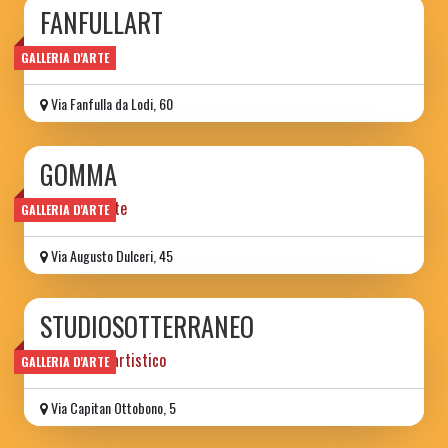
FANFULLART
guest house
GALLERIA D'ARTE
Via Fanfulla da Lodi, 60
GOMMA
galleria d'arte
GALLERIA D'ARTE
Via Augusto Dulceri, 45
STUDIOSOTTERRANEO
laboratorio artistico
GALLERIA D'ARTE
Via Capitan Ottobono, 5