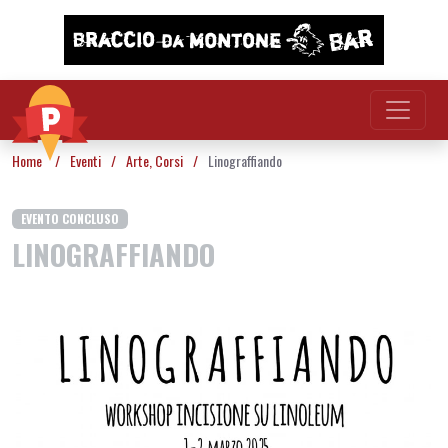
Vai al contenuto
Home
/
Eventi
/
Arte
,
Corsi
/
Linograffiando
EVENTO CONCLUSO
LINOGRAFFIANDO