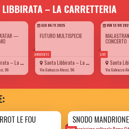
 LIBBIRATA – LA CARRETTERIA
5
GIO 06/11 2025
VEN 12/09 202
A‘ATAR —
FUTURO MULTISPECIE
MALASTRAN
IMO
CONCERTO
AMBIENTE
LIVE
– La Carretteria
Santa Libbirata – La Carretteria
Santa Libbirat
si, 96
Via Galeazzo Alessi, 96
Via Galeazzo Al
E:
ERROT LE FOU
SNODO MANDRIONE
associazione culturale Roma Ci