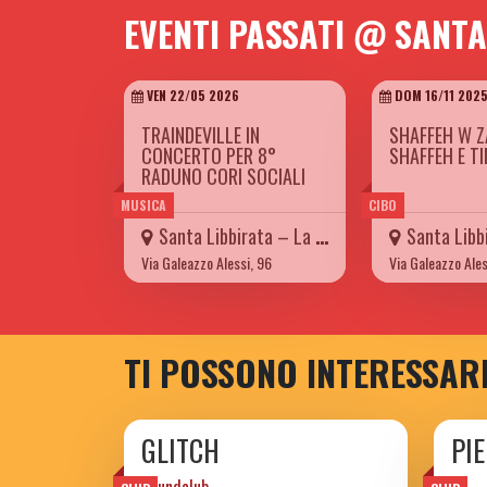
EVENTI PASSATI @ SANTA
VEN 22/05 2026
DOM 16/11 202
TRAINDEVILLE IN
SHAFFEH W Z
CONCERTO PER 8°
SHAFFEH E T
RADUNO CORI SOCIALI
MUSICA
CIBO
Santa Libbirata – La Carretteria
Santa Libbirata 
Via Galeazzo Alessi, 96
Via Galeazzo Ales
TI POSSONO INTERESSAR
GLITCH
PI
Soundclub