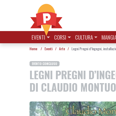
Vai al contenuto
EVENTI
CORSI
CULTURA
MANGIA
Home
/
Eventi
/
Arte
/
Legni Pregni d’Ingegni, installaz
EVENTO CONCLUSO
LEGNI PREGNI D’ING
DI CLAUDIO MONTUO