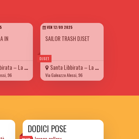
5
VEN 12/09 2025
A IN
SAILOR TRASH DJSET
DJSET
a – La Carretteria
Santa Libbirata – La Carretteria
essi, 96
Via Galeazzo Alessi, 96
DODICI POSE
ttà
art lounge gallery