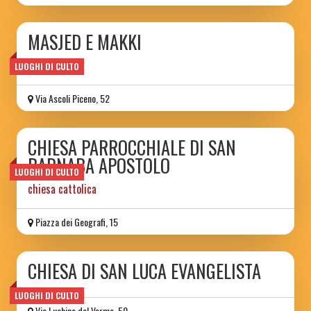
MASJED E MAKKI
moschea
LUOGHI DI CULTO
Via Ascoli Piceno, 52
CHIESA PARROCCHIALE DI SAN
BARNABA APOSTOLO
LUOGHI DI CULTO
chiesa cattolica
Piazza dei Geografi, 15
CHIESA DI SAN LUCA EVANGELISTA
LUOGHI DI CULTO
Via Luchino dal Verme, 50