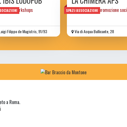
. IBIS LUDOPUB
LA CHIMERA APS
s books workshops
associazione di promozione soci
SOCIAZIONI
SPAZI/ASSOCIAZIONI
Luigi Filippo de Magistris, 91/93
Via di Acqua Bullicante, 28
neto a Roma.
i