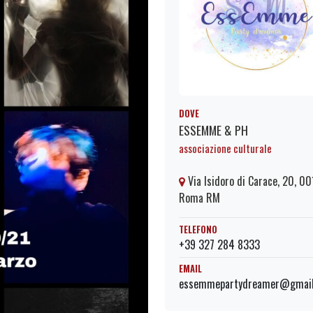
DOVE
ESSEMME & PH
associazione culturale
Via Isidoro di Carace, 20, 0
Roma RM
TELEFONO
+39 327 284 8333
EMAIL
essemmepartydreamer@gmai