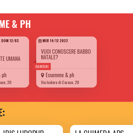
ME & PH
A DOM 12/03
MER 14/12 2022
VUOI CONOSCERE BABBO
NATALE?
TE UMANA
BAMBINI
 ph
Essemme & ph
race, 20
Via Isidoro di Carace, 20
E: