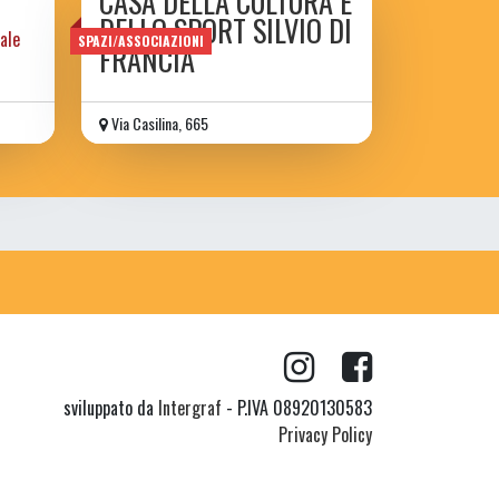
CASA DELLA CULTURA E
DELLO SPORT SILVIO DI
ale
SPAZI/ASSOCIAZIONI
FRANCIA
Via Casilina, 665
sviluppato da
Intergraf
- P.IVA 08920130583
Privacy Policy