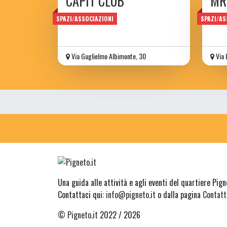
CAPIT CLUB
MR
game
SPAZI/ASSOCIAZIONI
SPAZI/AS
Via Guglielmo Albimonte, 30
Via 
Una guida alle attività e agli eventi del quartiere Pig
Contattaci qui:
info@pigneto.it
o dalla pagina
Contatt
©
Pigneto.it
2022 / 2026