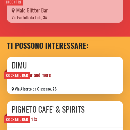
INCONTRI
Malo Glitter Bar
Via Fanfulla da Lodi, 3A
TI POSSONO INTERESSARE:
DIMU
cocktail bar and more
COCKTAIL BAR
Via Alberto da Giussano, 76
PIGNETO CAFE’ & SPIRITS
cafe' & spirits
COCKTAIL BAR