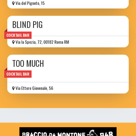
Via del Pigneto, 15
BLIND PIG
COCKTAIL BAR
Via la Spezia, 72, 00182 Roma RM
TOO MUCH
wine bar
COCKTAIL BAR
Via Ettore Giovenale, 56