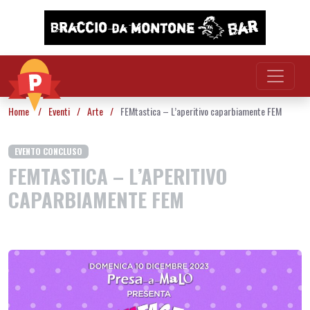
Vai al contenuto
Home
/
Eventi
/
Arte
/
FEMtastica – L’aperitivo caparbiamente FEM
EVENTO CONCLUSO
FEMTASTICA – L’APERITIVO
CAPARBIAMENTE FEM