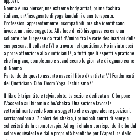
opposti.
Noema è una piercer, una extreme body artist, prima fachira
italiana, un\’insegnante di yoga kundalini e una terapeuta.
Professioni apparentemente incompatibili, ma che identificano,
invece, un unico soggetto. Alla luce di ciò bisognava cercare un
collante che fungesse da trait d\’union fra le varie declinazioni della
sua persona. Il collante l\’ho trovato nel quotidiano. Ho iniziato così
a porre attenzione alla quotidianità, a tutti quelli aspetti e pratiche
che forgiano, completano e scandiscono le giornate di ognuno come
di Noema.
Partendo da questo assunto nasce il libro d\’artista: \”I Fondamenti
del Quotidiano. Cibo. Doom Yoga. Fachirismo.\”
Il libro è tripartito e (s)vincolato. La sezione dedicata al Cibo pone
l\’accento sul binomio cibo/chakra. Una sezione lavorata
vettorialmente vede Noema soggetto che esegue alcune posizioni;
corrispondono ai 7 colori dei chakra, i principali centri di energia
sollecitati dalla cromoterapia. Ad ogni chakra corrisponde il cibo dal
colore equivalente e dalle proprietà benefiche per l\’apertura dello