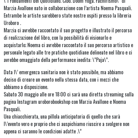
\”I Fondamenti del Quotidiano. Cibo. Doom Yoga. Fachirismo\” di
Marzia Avallone nato in collaborazione con l’artista Noema Pasquali.
Entrambe le artiste sarebbero state nostre ospiti presso la libreria
Uroboro .
Marzia ci avrebbe raccontato il suo progetto e illustrato il percorso
di realizzazione del libro, con la possibilità di visionarlo e
acquistarlo; Noema ci avrebbe raccontato il suo percorso artistico e
personale legato alle tre pratiche quotidiane delineate nel libro e ci
avrebbe omaggiato della performance inedita: \”Puja\”.
Data l\’ emergenza sanitaria non è stato possibile, ma abbiamo
deciso di creare un evento nella stessa data, con i mezzi che
abbiamo a disposizione.
Sabato 30 maggio alle ore 18:00 ci sarà una diretta streaming sulla
pagina Instagram uroborobookshop con Marzia Avallone e Noema
Pasquali.
Una chiacchierata, una pillola anticipatoria di quello che sarà
l\’evento vero e proprio che ci auspichiamo riuscire a svolgere non
appena ci saranno le condizioni adatte .\”