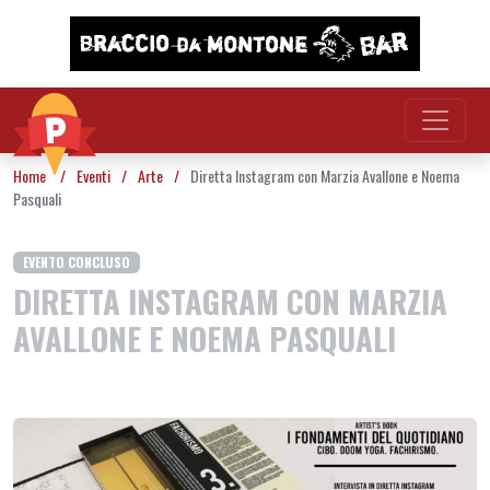
Vai al contenuto
Home
/
Eventi
/
Arte
/
Diretta Instagram con Marzia Avallone e Noema
Pasquali
EVENTO CONCLUSO
DIRETTA INSTAGRAM CON MARZIA
AVALLONE E NOEMA PASQUALI