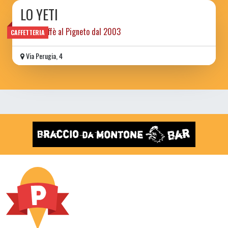
LO YETI
libri e caffè al Pigneto dal 2003
CAFFETTERIA
Via Perugia, 4