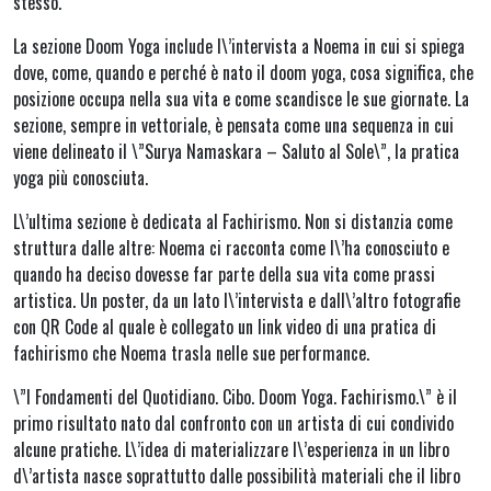
stesso.
La sezione Doom Yoga include l\’intervista a Noema in cui si spiega
dove, come, quando e perché è nato il doom yoga, cosa significa, che
posizione occupa nella sua vita e come scandisce le sue giornate. La
sezione, sempre in vettoriale, è pensata come una sequenza in cui
viene delineato il \”Surya Namaskara – Saluto al Sole\”, la pratica
yoga più conosciuta.
L\’ultima sezione è dedicata al Fachirismo. Non si distanzia come
struttura dalle altre: Noema ci racconta come l\’ha conosciuto e
quando ha deciso dovesse far parte della sua vita come prassi
artistica. Un poster, da un lato l\’intervista e dall\’altro fotografie
con QR Code al quale è collegato un link video di una pratica di
fachirismo che Noema trasla nelle sue performance.
\”I Fondamenti del Quotidiano. Cibo. Doom Yoga. Fachirismo.\” è il
primo risultato nato dal confronto con un artista di cui condivido
alcune pratiche. L\’idea di materializzare l\’esperienza in un libro
d\’artista nasce soprattutto dalle possibilità materiali che il libro