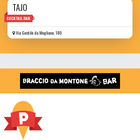
TAJO
cocktailpub
COCKTAIL BAR
Via Gentile da Mogliano, 180