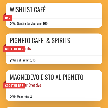
WISHLIST CAFÉ
BAR
Via Gentile da Mogliano, 160
PIGNETO CAFE’ & SPIRITS
cafe' & spirits
COCKTAIL BAR
Via del Pigneto, 15
MAGNEBEVO E STO AL PIGNETO
Cocktail Bar Creativo
COCKTAIL BAR
Via Macerata, 3