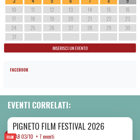
3
4
5
6
7
8
9
10
11
12
13
14
15
16
17
18
19
20
21
22
23
24
25
26
27
28
29
30
31
INSERISCI UN EVENTO
FACEBOOK
EVENTI CORRELATI:
PIGNETO FILM FESTIVAL 2026
DA SAB 03/10 A SAB 10/10 2026
SAB 03/10 + 7 eventi
FILM