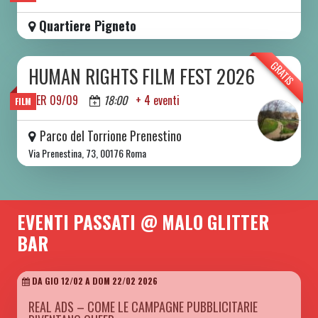
Quartiere Pigneto
GRATIS
HUMAN RIGHTS FILM FEST 2026
DA MER 09/09 A DOM 13/09 2026
MER 09/09
18:00
+ 4 eventi
FILM
Parco del Torrione Prenestino
Via Prenestina, 73, 00176 Roma
EVENTI PASSATI @ MALO GLITTER
BAR
DA GIO 12/02 A DOM 22/02 2026
REAL ADS – COME LE CAMPAGNE PUBBLICITARIE