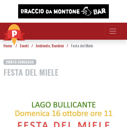
Vai al contenuto
Home
/
Eventi
/
Ambiente
,
Bambini
/
Festa del Miele
EVENTO CONCLUSO
FESTA DEL MIELE