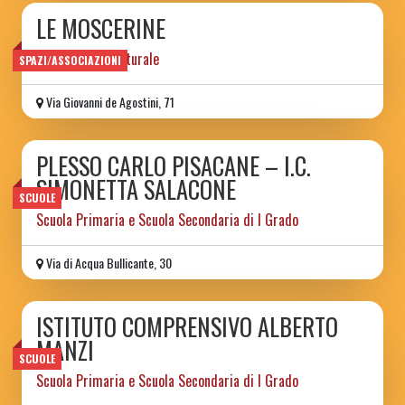
LE MOSCERINE
associazione culturale
SPAZI/ASSOCIAZIONI
Via Giovanni de Agostini, 71
PLESSO CARLO PISACANE – I.C.
SIMONETTA SALACONE
SCUOLE
Scuola Primaria e Scuola Secondaria di I Grado
Via di Acqua Bullicante, 30
ISTITUTO COMPRENSIVO ALBERTO
MANZI
SCUOLE
Scuola Primaria e Scuola Secondaria di I Grado