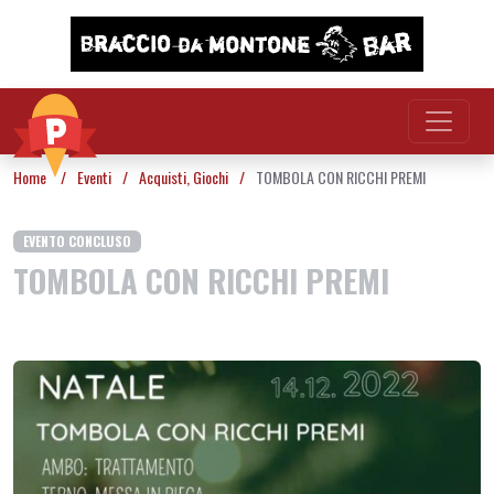
Vai al contenuto
Home
/
Eventi
/
Acquisti
,
Giochi
/
TOMBOLA CON RICCHI PREMI
EVENTO CONCLUSO
TOMBOLA CON RICCHI PREMI