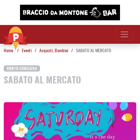
Vai al contenuto
Home
/
Eventi
/
Acquisti
,
Bambini
/
SABATO AL MERCATO
EVENTO CONCLUSO
SABATO AL MERCATO