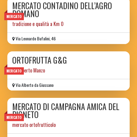
MERCATO CONTADINO DELL’AGRO
ROMANO
MERCATO
tradizione e qualità a Km 0
Via Leonardo Bufalini, 46
ORTOFRUTTA G&G
di Roberto Manzo
MERCATO
Via Alberto da Giussano
MERCATO DI CAMPAGNA AMICA DEL
PIGNETO
MERCATO
mercato ortofrutticolo