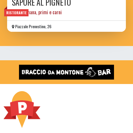
SAPORE AL PIGNETO
pinsa romana, primi e carni
RISTORANTE
Piazzale Prenestino, 26