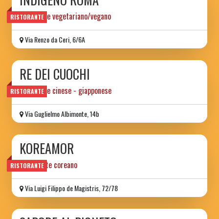
ristorante vegetariano/vegano
RISTORANTE
Via Renzo da Ceri, 6/6A
RE DEI CUOCHI
ristorante cinese - giapponese
RISTORANTE
Via Guglielmo Albimonte, 14b
KOREAMOR
Ristorante coreano
RISTORANTE
Via Luigi Filippo de Magistris, 72/78