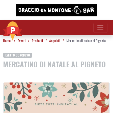
Vai al contenuto
Home
/
Eventi
/
Prodotti
/
Acquisti
/
Mercatino di Natale al Pigneto
EVENTO CONCLUSO
MERCATINO DI NATALE AL PIGNETO