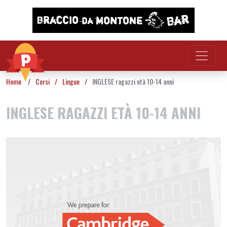
Vai al contenuto
Home
/
Corsi
/
Lingue
/
INGLESE ragazzi età 10-14 anni
INGLESE RAGAZZI ETÀ 10-14 ANNI