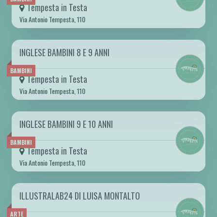
Tempesta in Testa
Via Antonio Tempesta, 110
INGLESE BAMBINI 8 E 9 ANNI
DA MER 01/10 A MER 27/05 2026
BAMBINI
Tempesta in Testa
Via Antonio Tempesta, 110
INGLESE BAMBINI 9 E 10 ANNI
DA MER 01/10 A MER 27/05 2026
BAMBINI
Tempesta in Testa
Via Antonio Tempesta, 110
ILLUSTRALAB24 DI LUISA MONTALTO
DA GIO 10/10 A GIO 05/12 2024
ARTE