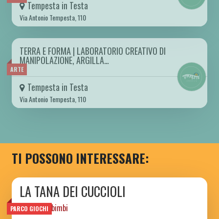
Tempesta in Testa
Via Antonio Tempesta, 110
TERRA E FORMA | LABORATORIO CREATIVO DI
DA LUN 07/10 A LUN 02/12 2024
MANIPOLAZIONE, ARGILLA…
ARTE
Tempesta in Testa
Via Antonio Tempesta, 110
TI POSSONO INTERESSARE:
LA TANA DEI CUCCIOLI
parchetto bimbi
PARCO GIOCHI