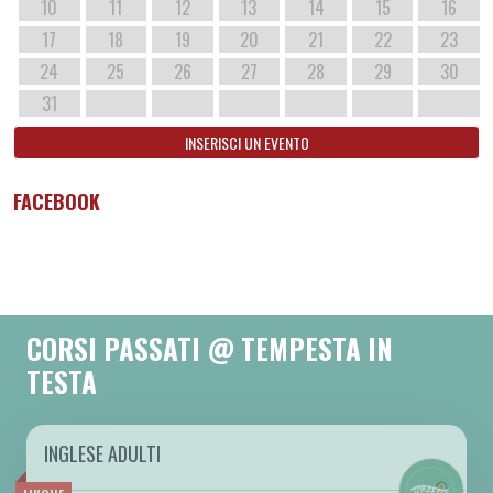
10
11
12
13
14
15
16
17
18
19
20
21
22
23
24
25
26
27
28
29
30
31
INSERISCI UN EVENTO
FACEBOOK
CORSI PASSATI @ TEMPESTA IN
TESTA
INGLESE ADULTI
DA GIO 09/10 A GIO 28/05 2026