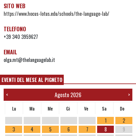
SITO WEB
https://www.hocus-lotus.edu/schools/the-language-lab/
TELEFONO
+39 340 3959627
EMAIL
olga.mt@thelanguagelab.it
EVENTI DEL MESE AL PIGNETO
Agosto 2026
<
>
Lu
Ma
Me
Gi
Ve
Sa
Do
1
2
3
4
5
6
7
8
9