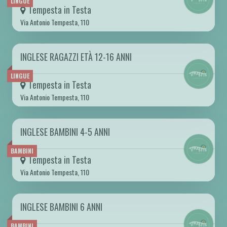
LINGUE
Tempesta in Testa
Via Antonio Tempesta, 110
INGLESE RAGAZZI ETÀ 12-16 ANNI
DA MAR 07/10 A MAR 26/05 2026
LINGUE
Tempesta in Testa
Via Antonio Tempesta, 110
INGLESE BAMBINI 4-5 ANNI
DA GIO 02/10 A GIO 28/05 2026
BAMBINI
Tempesta in Testa
Via Antonio Tempesta, 110
INGLESE BAMBINI 6 ANNI
DA GIO 02/10 A GIO 28/05 2026
BAMBINI