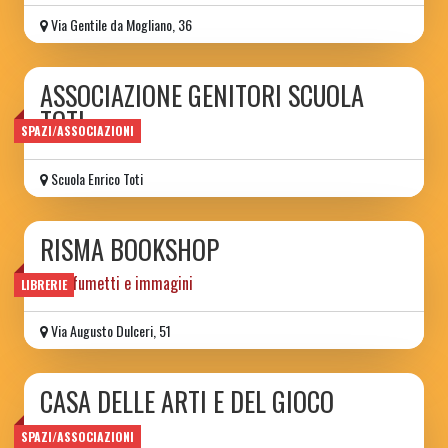
Via Gentile da Mogliano, 36
ASSOCIAZIONE GENITORI SCUOLA
TOTI
SPAZI/ASSOCIAZIONI
Scuola Enrico Toti
RISMA BOOKSHOP
libri, fumetti e immagini
LIBRERIE
Via Augusto Dulceri, 51
CASA DELLE ARTI E DEL GIOCO
ludoteca
SPAZI/ASSOCIAZIONI