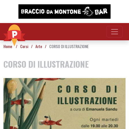
Vai al contenuto
Home
/
Corsi
/
Arte
/
CORSO DI ILLUSTRAZIONE
CORSO DI ILLUSTRAZIONE