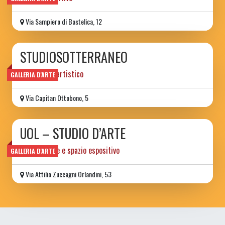
Via Sampiero di Bastelica, 12
STUDIOSOTTERRANEO
laboratorio artistico
GALLERIA D'ARTE
Via Capitan Ottobono, 5
UOL – STUDIO D’ARTE
studio d'arte e spazio espositivo
GALLERIA D'ARTE
Via Attilio Zuccagni Orlandini, 53