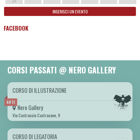
31
INSERISCI UN EVENTO
FACEBOOK
CORSI PASSATI @ NERO GALLERY
CORSO DI ILLUSTRAZIONE
DA MAR 06/02 A MAR 18/06 2024
ARTE
Nero Gallery
Via Castruccio Castracane, 9
CORSO DI LEGATORIA
DA SAB 30/09 A SAB 14/10 2023