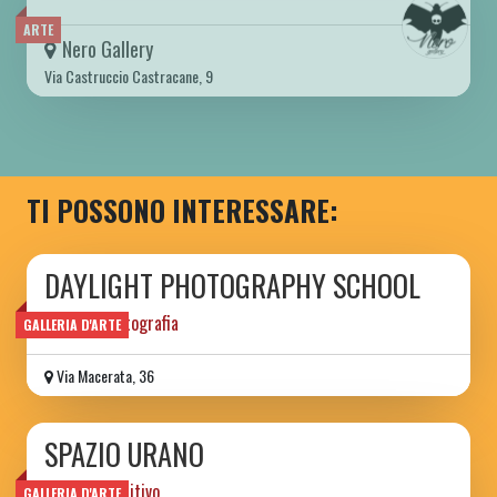
ARTE
Nero Gallery
Via Castruccio Castracane, 9
TI POSSONO INTERESSARE:
DAYLIGHT PHOTOGRAPHY SCHOOL
scuola di fotografia
GALLERIA D'ARTE
Via Macerata, 36
SPAZIO URANO
spazio espositivo
GALLERIA D'ARTE